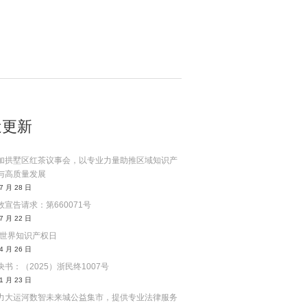
近更新
加拱墅区红茶议事会，以专业力量助推区域知识产
与高质量发展
7 月 28 日
宣告请求：第660071号
7 月 22 日
6年世界知识产权日
4 月 26 日
书：（2025）浙民终1007号
1 月 23 日
力大运河数智未来城公益集市，提供专业法律服务