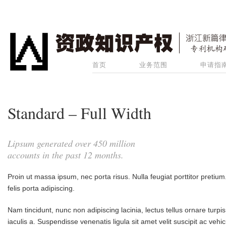
首页
业务范围
申请指
Standard – Full Width
Lipsum generated over 450 million
accounts in the past 12 months.
Proin ut massa ipsum, nec porta risus. Nulla feugiat porttitor pretiu
felis porta adipiscing.
Nam tincidunt, nunc non adipiscing lacinia, lectus tellus ornare turpi
iaculis a. Suspendisse venenatis ligula sit amet velit suscipit ac vehic