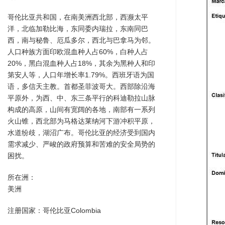
哥伦比亚共和国，在南美洲西北部，西濒太平
洋，北临加勒比海，东同委内瑞拉，东南同巴
西，南与秘鲁、厄瓜多尔，西北与巴拿马为邻。
人口种族方面印欧混血种人占60%，白种人占
20%，黑白混血种人占18%，其余为黑种人和印
第安人等，人口年增长率1.79%。西班牙语为国
语，多信天主教。首都圣菲波哥大。西部除沿海
平原外，为西、中、东三条平行的科迪勒拉山脉
构成的高原，山间有宽阔的各地，南部有一系列
火山锥，西北部为马格达莱纳河下游冲积平原，
水道纷歧，湖沼广布。哥伦比亚的经济受到国内
需求减少、严峻的政府预算和苦难的安全局势的
困扰。
所在洲：
美洲
注册国家：哥伦比亚Colombia