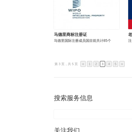
马德里商标注册证
马德里国际注册成员国目前共计85个
注
第 3 页，共 5 页
«
1
2
3
4
5
»
搜索服务信息
关注我们