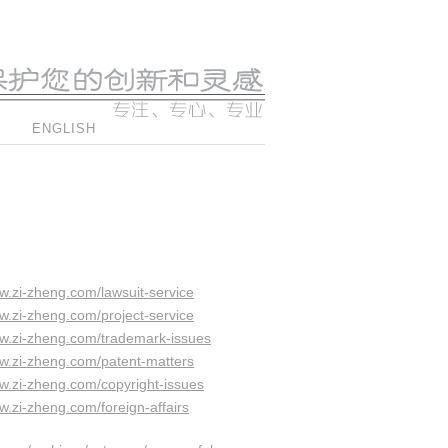
ENGLISH
：
ww.zi-zheng.com/lawsuit-service
ww.zi-zheng.com/project-service
ww.zi-zheng.com/trademark-issues
ww.zi-zheng.com/patent-matters
ww.zi-zheng.com/copyright-issues
w.zi-zheng.com/foreign-affairs