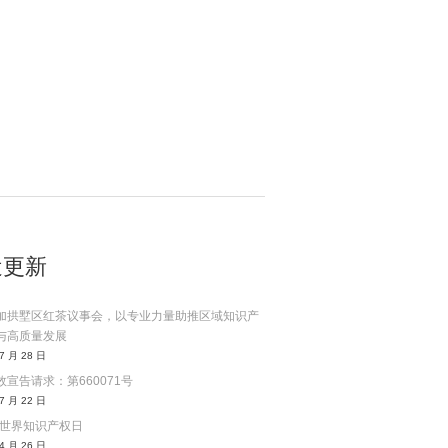
近更新
加拱墅区红茶议事会，以专业力量助推区域知识产
与高质量发展
7 月 28 日
宣告请求：第660071号
7 月 22 日
6年世界知识产权日
4 月 26 日