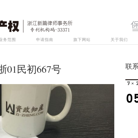
业务范围
申请指南
旗下网站
关于我们
联
浙01民初667号